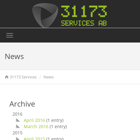
Toggle
navigation
News
31173 Services
News
Archive
2016
April 2016
(1 entry)
March 2016
(1 entry)
2015
April 2015
(1 entry)