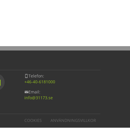
Telefon:
+46-40-6181000
Email:
info@
31173.se
COOKIES
ANVÄNDNINGSVILLKOR