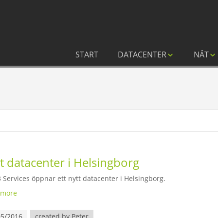
START
DATACENTER
NÄT
t datacenter i Helsingborg
 Services öppnar ett nytt datacenter i Helsingborg.
 more
05/2016
created by Peter