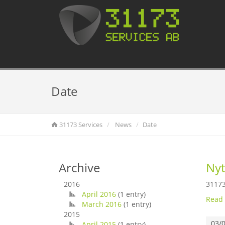
Date
31173 Services
News
Date
Archive
Nyt
2016
31173
April 2016
(1 entry)
Read
March 2016
(1 entry)
2015
03/
April 2015
(1 entry)