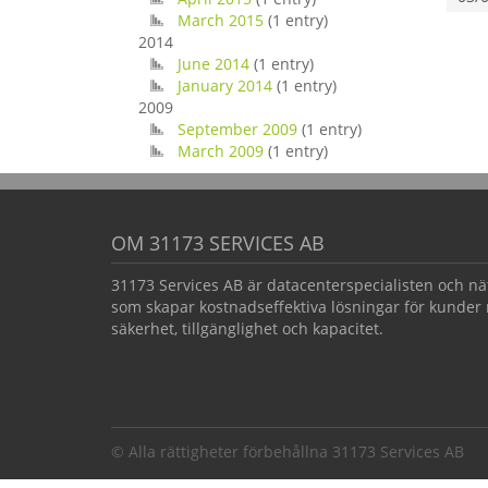
March 2015
(1 entry)
2014
June 2014
(1 entry)
January 2014
(1 entry)
2009
September 2009
(1 entry)
March 2009
(1 entry)
OM 31173 SERVICES AB
31173 Services AB är datacenterspecialisten och nä
som skapar kostnadseffektiva lösningar för kunder 
säkerhet, tillgänglighet och kapacitet.
© Alla rättigheter förbehållna 31173 Services AB