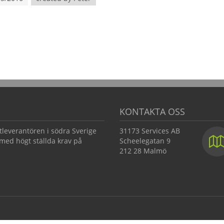
KONTAKTA OSS
tleverantören i södra Sverige
31173 Services AB
med högt ställda krav på
Scheelegatan 9
212 28 Malmö