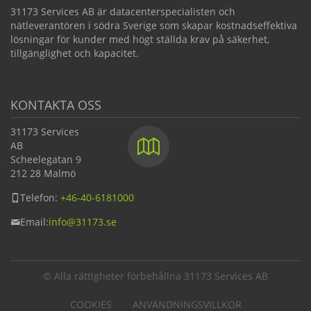
31173 Services AB är datacenterspecialisten och
nätleverantören i södra Sverige som skapar kostnadseffektiva
lösningar för kunder med högt ställda krav på säkerhet,
tillgänglighet och kapacitet.
KONTAKTA OSS
31173 Services
AB
Scheelegatan 9
212 28 Malmö
Telefon:
+46-40-6181000
Email:
info@
31173.se
© Alla rättigheter förbehållna 31173 Services AB
COOKIES
ANVÄNDNINGSVILLKOR