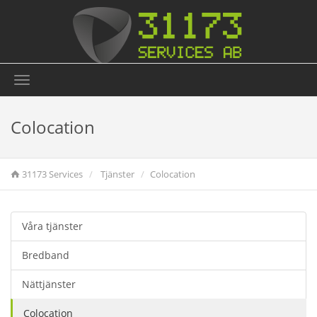
Toggle
navigation
Colocation
31173 Services
Tjänster
Colocation
Våra tjänster
Bredband
Nättjänster
Colocation