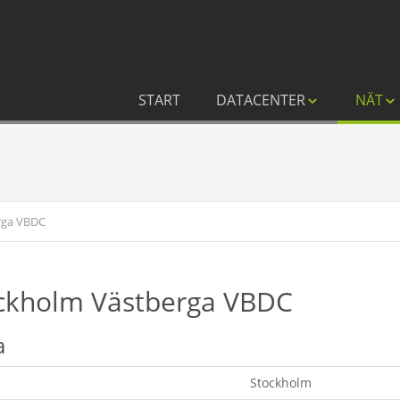
START
DATACENTER
NÄT
rga VBDC
ckholm Västberga VBDC
a
Stockholm