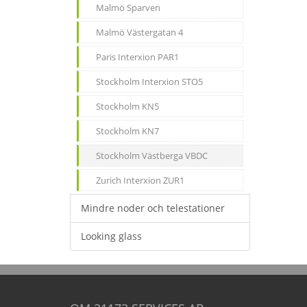
Malmö Sparven
Malmö Västergatan 4
Paris Interxion PAR1
Stockholm Interxion STO5
Stockholm KN5
Stockholm KN7
Stockholm Västberga VBDC
Zurich Interxion ZUR1
Mindre noder och telestationer
Looking glass