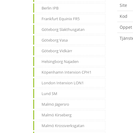
Site
Berlin IPB
Kod
Frankfurt Equinix FR5
Öppet 
Göteborg Slakthusgatan
Tjänst
Göteborg Vasa
Göteborg Vidkärr
Helsingborg Najaden
Köpenhamn Interxion CPH1
London Interxion LON1
Lund SM
Malmö Jägersro
Malmö Kirseberg
Malmö Krossverksgatan