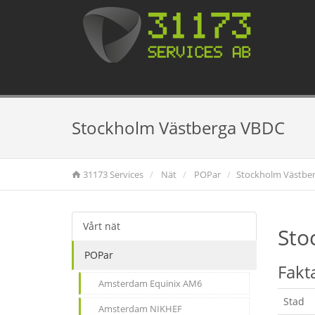
Stockholm Västberga VBDC
31173 Services
Nät
POPar
Stockholm Västbe
Vårt nät
Sto
POPar
Fakt
Amsterdam Equinix AM6
Stad
Amsterdam NIKHEF