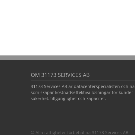
OM 31173 SERVICES AB
31173 Services AB är datacenterspecialisten och nä
som skapar kostnadseffektiva lösningar för kunder 
säkerhet, tillgänglighet och kapacitet.
© Alla rättigheter förbehållna 31173 Services AB