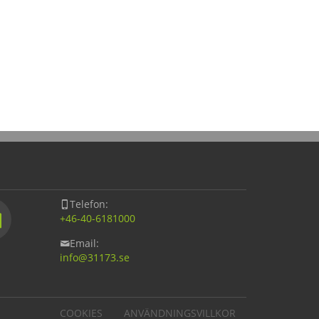
Telefon:
+46-40-6181000
Email:
info@
31173.se
COOKIES
ANVÄNDNINGSVILLKOR