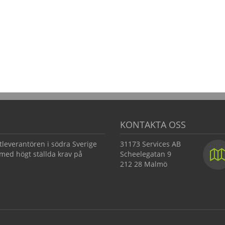
KONTAKTA OSS
tleverantören i södra Sverige
31173 Services AB
med högt ställda krav på
Scheelegatan 9
212 28 Malmö