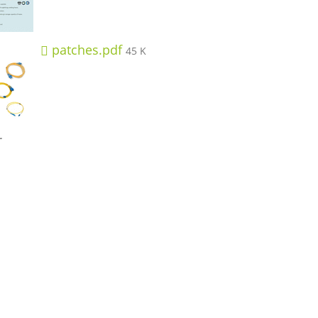
patches.pdf
45 K