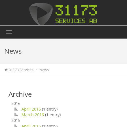
Toggle
navigation
News
31173 Services
News
Archive
2016
April 2016
(1 entry)
March 2016
(1 entry)
2015
April 2015
(1 entry)