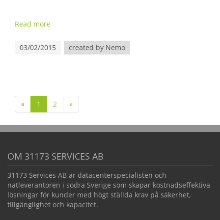
Read more
03/02/2015
created by Nemo
«
1
2
»
OM 31173 SERVICES AB
31173 Services AB är datacenterspecialisten och
nätleverantören i södra Sverige som skapar kostnadseffektiva
lösningar för kunder med högt ställda krav på säkerhet,
tillgänglighet och kapacitet.