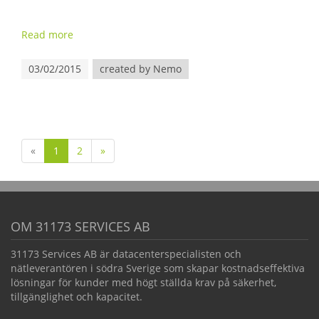
Read more
03/02/2015
created by Nemo
«
1
2
»
OM 31173 SERVICES AB
31173 Services AB är datacenterspecialisten och
nätleverantören i södra Sverige som skapar kostnadseffektiva
lösningar för kunder med högt ställda krav på säkerhet,
tillgänglighet och kapacitet.