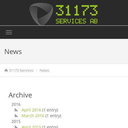
Toggle
navigation
News
31173 Services
News
Archive
2016
April 2016
(1 entry)
March 2016
(1 entry)
2015
April 2015
(1 entry)