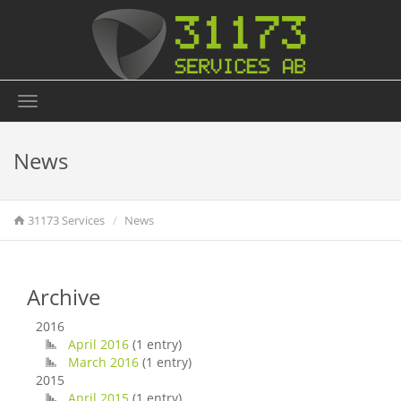
Toggle
navigation
News
31173 Services
News
Archive
2016
April 2016
(1 entry)
March 2016
(1 entry)
2015
April 2015
(1 entry)