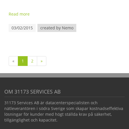
Read more
03/02/2015
created by Nemo
«
1
2
»
OM 31173 SERVICES AB
31173 Services AB är datacenterspecialisten och
nätleverantören i södra Sverige som skapar kostnadseffektiva
lösningar för kunder med högt ställda krav på säkerhet,
tillgänglighet och kapacitet.